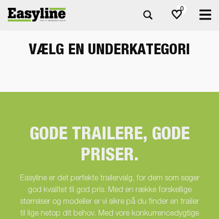
0
VÆLG EN UNDERKATEGORI
GODE TRAILERE, GODE
PRISER.
Easyline er det perfekte trailervalg, for dem som søger
god kvalitet til god pris. Med en række forskellige
størrelser og modeller er vi sikre på du finder en trailer
til lige netop dit behov. Med vore konkurrencedygtige