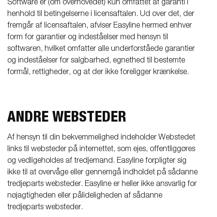
Software er (om overhovedet) kun omfattet af garanti i
henhold til betingelserne i licensaftalen. Ud over det, der
fremgår af licensaftalen, afviser Easyline hermed enhver
form for garantier og indeståelser med hensyn til
softwaren, hvilket omfatter alle underforståede garantier
og indeståelser for salgbarhed, egnethed til bestemte
formål, rettigheder, og at der ikke foreligger krænkelse.
ANDRE WEBSTEDER
Af hensyn til din bekvemmelighed indeholder Webstedet
links til websteder på internettet, som ejes, offentliggøres
og vedligeholdes af tredjemand. Easyline forpligter sig
ikke til at overvåge eller gennemgå indholdet på sådanne
tredjeparts websteder. Easyline er heller ikke ansvarlig for
nøjagtigheden eller pålideligheden af sådanne
tredjeparts websteder.