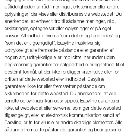
nøjagtigehden eller fuldstændigheden af materialer eller
pålideligheden af råd, meninger, erklæringer eller andre
oplysninger, der vises eller distribueres via webstedet. Du
anerkender, at enhver tiltro til sådanne meninger, råd,
erklæringer, optegnelser eller oplysninger er på eget
ansvar. Alt indhold leveres "som det er og forefindes" og
"som det er tilgængeligt". Easyline fraskriver sig
udtrykkeligt alle fremsatte påstande eller garantier af
nogen art, udtrykkelige eller implicitte, herunder uden
begrænsning garantier for salgbarhed eller egnethed til et
bestemt formål, at der ikke foreligger krænkelse eller for
driften af dette websted eller indholdet. Easyline
garanterer ikke for eller fremsætter påstande om
sikkerheden for dette websted. Du anerkender, at alle
sendte oplsyninger kan opsnappes. Easyline garanterer
ikke, at webstedet eller serverne, som gør dette websted
tilgængeligt, eller at elektronisk kommunikation sendt af
Easyline, er fri for virus eller andre skadlige elementer. Alle
sådanne fremsatte påstande, garantier og betingelser er