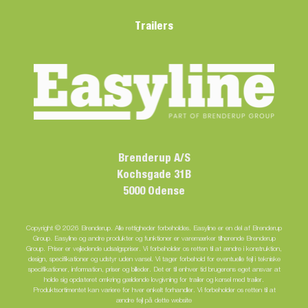
Trailers
Brenderup A/S
Kochsgade 31B
5000 Odense
Copyright © 2026 Brenderup. Alle rettigheder forbeholdes. Easyline er en del af Brenderup
Group. Easyline og andre produkter og funktioner er varemærker tilhørende Brenderup
Group. Priser er vejledende udsalgspriser. Vi forbeholder os retten til at ændre i konstruktion,
design, specifikationer og udstyr uden varsel. Vi tager forbehold for eventuelle fejl i tekniske
specifikationer, information, priser og billeder. Det er til enhver tid brugerens eget ansvar at
holde sig opdateret omkring gældende lovgivning for trailer og kørsel med trailer.
Produktsortimentet kan variere for hver enkelt forhandler. Vi forbeholder os retten til at
ændre fejl på dette website