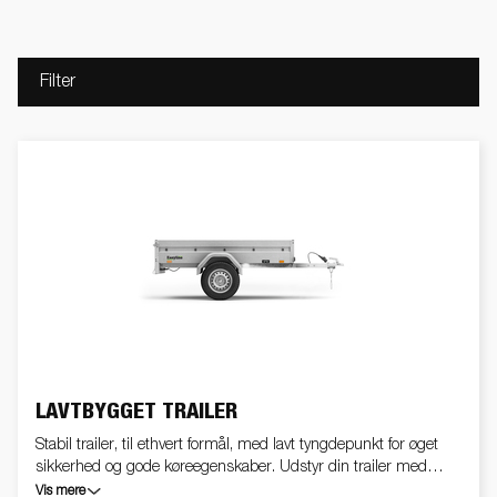
Filter
LAVTBYGGET TRAILER
Stabil trailer, til ethvert formål, med lavt tyngdepunkt for øget
sikkerhed og gode køreegenskaber. Udstyr din trailer med
netsider / ekstrasider og øg trailerens transportvolume. Med
Vis mere