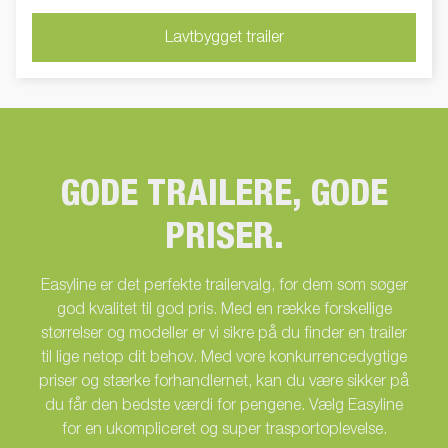
tipfunktion kan du nemt læsse traileren med maskiner, el.lign.,
og med en presenning beskytter du trailerens lad mod vind og
Lavtbygget trailer
vejr.
GODE TRAILERE, GODE
PRISER.
Easyline er det perfekte trailervalg, for dem som søger
god kvalitet til god pris. Med en række forskellige
størrelser og modeller er vi sikre på du finder en trailer
til lige netop dit behov. Med vore konkurrencedygtige
priser og stærke forhandlernet, kan du være sikker på
du får den bedste værdi for pengene. Vælg Easyline
for en ukompliceret og super trasportoplevelse.