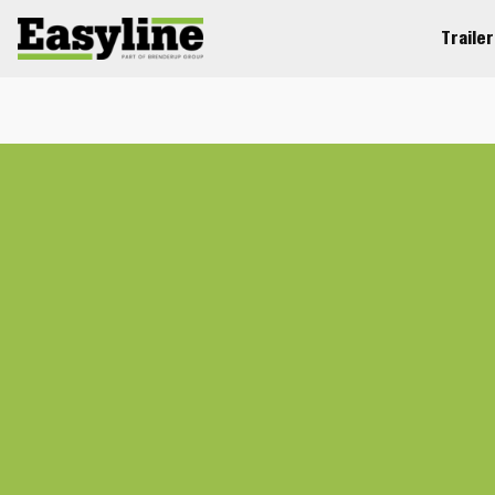
Traile
Startside
Tilbehor / Reservedele
Presenninger
Presenningsbøjle
Presenninger
Koblingslåse
Båd
Læsseudstyr
Udstyrskit