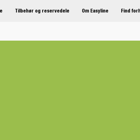
re
Tilbehør og reservedele
Om Easyline
Find for
tilbehør
El / Belysning
Ekstrasidesæt
Støttehj