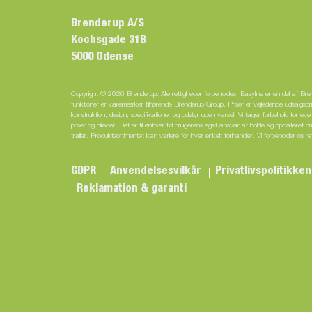
Brenderup A/S
Kochsgade 31B
5000 Odense
Copyright © 2026 Brenderup. Alle rettigheder forbeholdes. Easyline er en del af Br
funktioner er varemærker tilhørende Brenderup Group. Priser er vejledende udsalgsprise
konstruktion, design, specifikationer og udstyr uden varsel. Vi tager forbehold for eventu
priser og billeder. Det er til enhver tid brugerens eget ansvar at holde sig opdateret o
trailer. Produktsortimentet kan variere for hver enkelt forhandler. Vi forbeholder os re
GDPR
Anvendelsesvilkår
Privatlivspolitikke
Reklamation & garanti