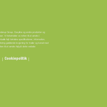
enderup Group. Easyline og andre produkter og
r. Vi forbeholder os retten til at ændre i
elle fejl i tekniske specifikationer, information,
mkring gældende lovgivning for trailer og kørsel med
tten til at ændre fejl på dette website
n
Cookiepolitik