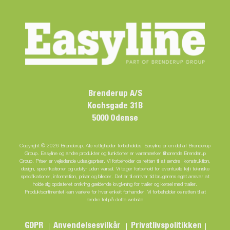
Brenderup A/S
Kochsgade 31B
5000 Odense
Copyright © 2026 Brenderup. Alle rettigheder forbeholdes. Easyline er en del af Brenderup
Group. Easyline og andre produkter og funktioner er varemærker tilhørende Brenderup
Group. Priser er vejledende udsalgspriser. Vi forbeholder os retten til at ændre i konstruktion,
design, specifikationer og udstyr uden varsel. Vi tager forbehold for eventuelle fejl i tekniske
specifikationer, information, priser og billeder. Det er til enhver tid brugerens eget ansvar at
holde sig opdateret omkring gældende lovgivning for trailer og kørsel med trailer.
Produktsortimentet kan variere for hver enkelt forhandler. Vi forbeholder os retten til at
ændre fejl på dette website
GDPR
Anvendelsesvilkår
Privatlivspolitikken