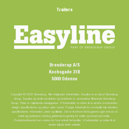
Trailers
Brenderup A/S
Kochsgade 31B
5000 Odense
Copyright © 2026 Brenderup. Alle rettigheder forbeholdes. Easyline er en del af Brenderup
Group. Easyline og andre produkter og funktioner er varemærker tilhørende Brenderup
Group. Priser er vejledende udsalgspriser. Vi forbeholder os retten til at ændre i konstruktion,
design, specifikationer og udstyr uden varsel. Vi tager forbehold for eventuelle fejl i tekniske
specifikationer, information, priser og billeder. Det er til enhver tid brugerens eget ansvar at
holde sig opdateret omkring gældende lovgivning for trailer og kørsel med trailer.
Produktsortimentet kan variere for hver enkelt forhandler. Vi forbeholder os retten til at
ændre fejl på dette website