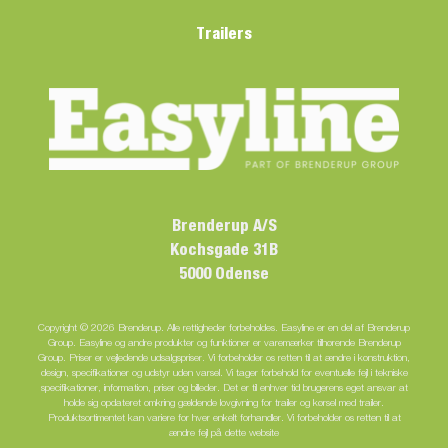
Trailers
Brenderup A/S
Kochsgade 31B
5000 Odense
Copyright © 2026 Brenderup. Alle rettigheder forbeholdes. Easyline er en del af Brenderup
Group. Easyline og andre produkter og funktioner er varemærker tilhørende Brenderup
Group. Priser er vejledende udsalgspriser. Vi forbeholder os retten til at ændre i konstruktion,
design, specifikationer og udstyr uden varsel. Vi tager forbehold for eventuelle fejl i tekniske
specifikationer, information, priser og billeder. Det er til enhver tid brugerens eget ansvar at
holde sig opdateret omkring gældende lovgivning for trailer og kørsel med trailer.
Produktsortimentet kan variere for hver enkelt forhandler. Vi forbeholder os retten til at
ændre fejl på dette website